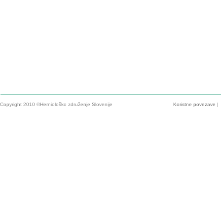
Copyright 2010 ©Herniološko združenje Slovenije
Koristne povezave
|