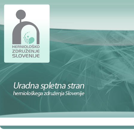
DOMOV
ČLANI
STROKOVNO
KONGRESI IN IZO